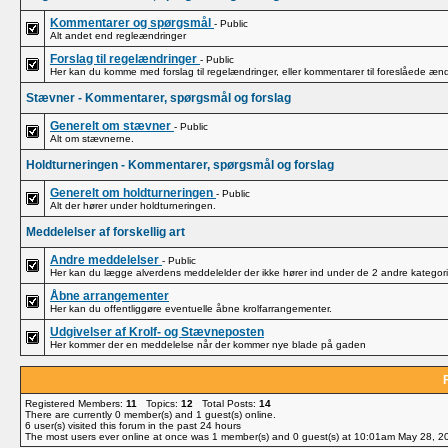
Kommentarer og spørgsmål
- Public
Alt andet end regleændringer
Forslag til regelændringer
- Public
Her kan du komme med forslag til regelændringer, eller kommentarer til foreslåede ænd
Stævner - Kommentarer, spørgsmål og forslag
Generelt om stævner
- Public
Alt om stævnerne.
Holdturneringen - Kommentarer, spørgsmål og forslag
Generelt om holdturneringen
- Public
Alt der hører under holdturneringen.
Meddelelser af forskellig art
Andre meddelelser
- Public
Her kan du lægge alverdens meddelelder der ikke hører ind under de 2 andre kategori
Åbne arrangementer
Her kan du offentliggøre eventuelle åbne krolfarrangementer.
Udgivelser af Krolf- og Stævneposten
Her kommer der en meddelelse når der kommer nye blade på gaden
Registered Members:
11
Topics:
12
Total Posts:
14
There are currently
0
member(s) and
1
guest(s) online
.
6
user(s) visited this forum in the past 24 hours
The most users ever online at once was 1 member(s) and 0 guest(s) at 10:01am May 28, 2